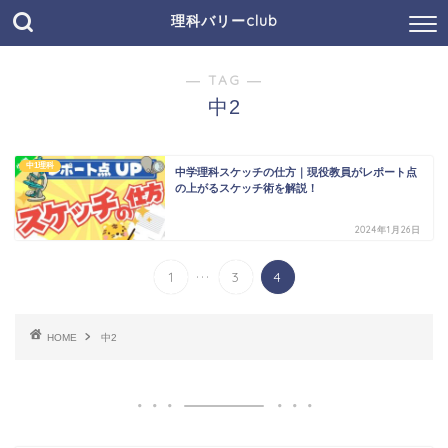
理科バリーclub
― TAG ―
中2
中1理科
中学理科スケッチの仕方｜現役教員がレポート点
の上がるスケッチ術を解説！
2024年1月26日
...
1
3
4
HOME
中2