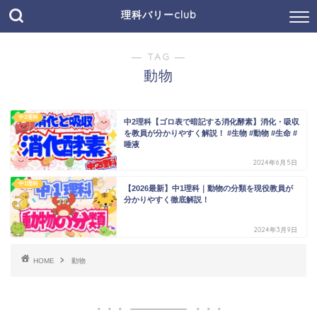
理科バリーclub
― TAG ―
動物
中2理科
中2理科【ゴロ表で暗記する消化酵素】消化・吸収
を教員が分かりやすく解説！ #生物 #動物 #生命 #
唾液
2024年6月5日
中1理科
【2026最新】中1理科｜動物の分類を現役教員が
分かりやすく徹底解説！
2024年3月9日
HOME
動物