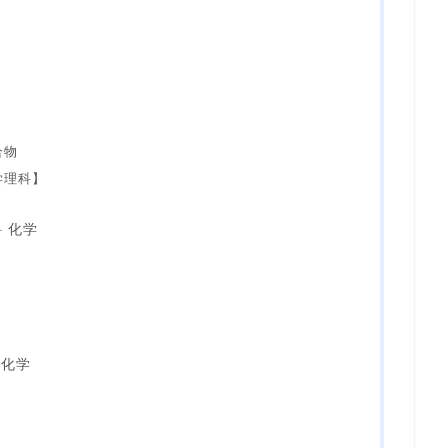
合物
学理科】
 化学
 化学