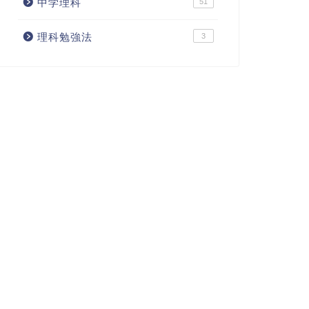
中学理科
51
理科勉強法
3