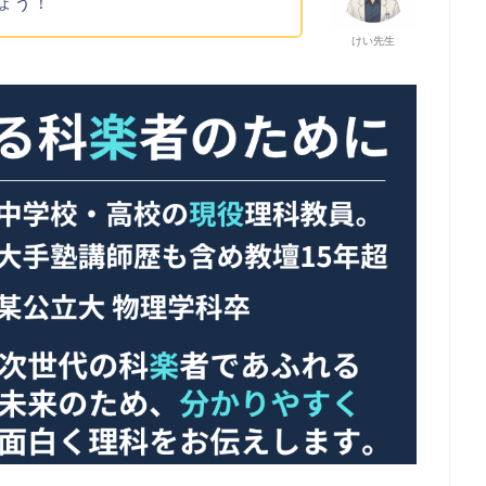
ょう！
けい先生