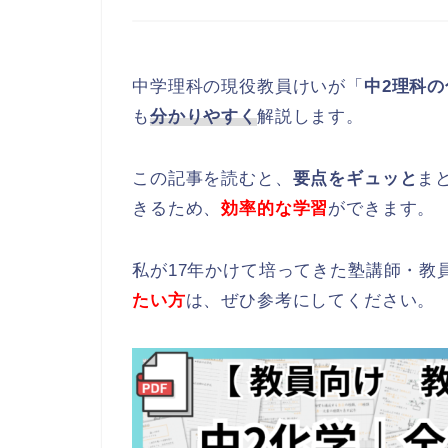
中学理科の現役教員けいが「
中2理科の
も
分かりやすく
解説します。
この記事を読むと、
要点をギュッと
ま
きるため、
効率的な学習
ができます
。
私が17年かけて培ってきた塾講師・教
たい方
は、ぜひ参考にしてください。