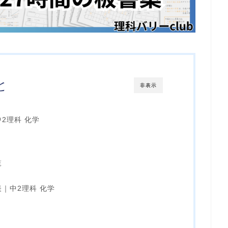
と
非表示
2理科 化学
覧
｜中2理科 化学