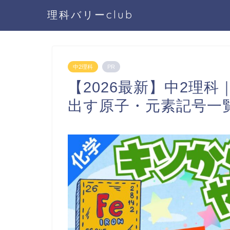
理科バリーclub
中2理科
PR
【2026最新】中2理
出す原子・元素記号一