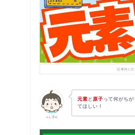
記事内に広
元素
と
原子
って何がちが
てほしい！
ふしぎん