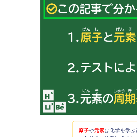
原子
や
元素
は化学を学ぶ