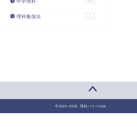
中学理科
51
理科勉強法
3
2024–2026 理科バリーclub