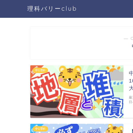
理科バリーclub
― 
中1理科
最
日
中1理科