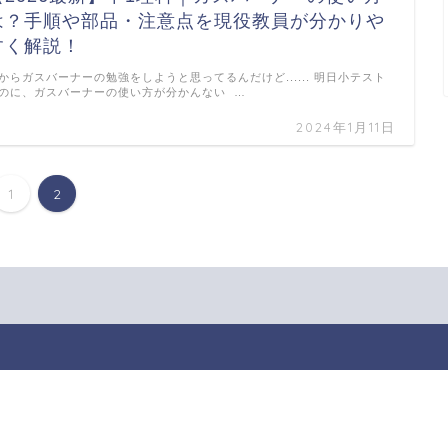
は？手順や部品・注意点を現役教員が分かりや
すく解説！
からガスバーナーの勉強をしようと思ってるんだけど...... 明日小テスト
のに、ガスバーナーの使い方が分かんない …
2024年1月11日
1
2