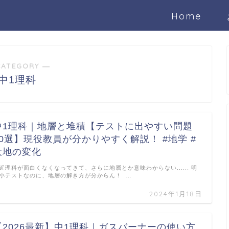
Home
CATEGORY ―
中1理科
中1理科｜地層と堆積【テストに出やすい問題
10選】現役教員が分かりやすく解説！ #地学 #
大地の変化
近理科が面白くなくなってきて、さらに地層とか意味わからない...... 明
小テストなのに、地層の解き方が分からん！ …
2024年1月18日
【2026最新】中1理科｜ガスバーナーの使い方